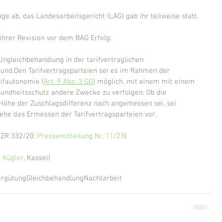
age ab, das Landesarbeitsgericht (LAG) gab ihr teilweise statt.
ihrer Revision vor dem BAG Erfolg:
Ungleichbehandlung in der tarifvertraglichen 
und.Den Tarifvertragsparteien sei es im Rahmen der 
rifautonomie (
Art. 9 Abs. 3 GG
) möglich, mit einem mit einem 
ndheitsschutz andere Zwecke zu verfolgen. Ob die 
 Höhe der Zuschlagsdifferenz nach angemessen sei, sei 
 gehe das Ermessen der Tarifvertragsparteien vor.
AZR 332/20; 
Pressemitteilung Nr. 11/23
)
 Kügler
, Kassel)
ergütung
Gleichbehandlung
Nachtarbeit