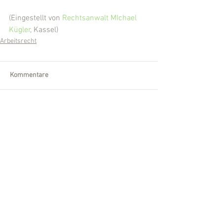
(Eingestellt von 
Rechtsanwalt MIchael 
Kügler
, Kassel)
Arbeitsrecht
Kommentare
Kommentar verfassen...
Wir sind für Sie da!
Telefon:
0561 /
540 860-30
Fax:
0561 /
540 860-32