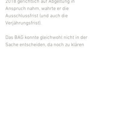
2018 gerichtlich auf Abgeltung in 
Anspruch nahm, wahrte er die 
Ausschlussfrist (und auch die 
Verjährungsfrist).
Das BAG konnte gleichwohl nicht in der 
Sache entscheiden, da noch zu klären 
ist, ob der Kläger während seiner 
Tätigkeit als sog. Pauschalist im Rahmen 
eines 
Arbeitsverhältnisses 
tätig war.
(Quelle: BAG, Urteil v. 31.01.2023, 9 AZR 
244/20; 
Pressemitteilung Nr. 6/23
)
(Eingestellt von 
Rechtsanwalt Michael 
Kügler
, Kassel)
Arbeitsrecht