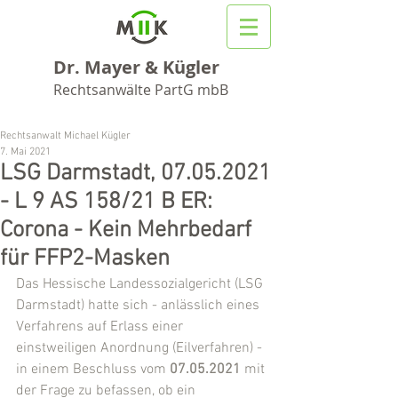
Dr. Mayer & Kügler
Rechtsanwälte PartG mbB
Rechtsanwalt Michael Kügler
7. Mai 2021
LSG Darmstadt, 07.05.2021
- L 9 AS 158/21 B ER:
Corona - Kein Mehrbedarf
für FFP2-Masken
Das Hessische Landessozialgericht (LSG 
Darmstadt) hatte sich - anlässlich eines 
Verfahrens auf Erlass einer 
einstweiligen Anordnung (Eilverfahren) - 
in einem Beschluss vom 
07.05.2021
 mit 
der Frage zu befassen, ob ein 