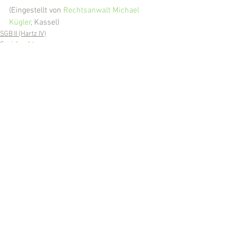
(Eingestellt von 
Rechtsanwalt Michael 
Kügler
, Kassel)
SGB II (Hartz IV)
Sozialrecht
Corona
Kommentare
Kommentar verfassen...
Wir sind für Sie da!
Telefon:
0561 /
540 860-30
Fax: