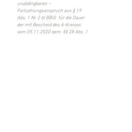
unabdingbaren – 
Fortzahlungsanspruch aus § 19 
Abs. 1 Nr. 2 b) BBiG  für die Dauer 
der mit Bescheid des A-Kreises 
vom 05.11.2020 gem. §§ 28 Abs. 1 
S. 1, 30 Abs. 1 S. 2 angeordneten 
Absonderung in häusliche 
Quarantäne. Diese unterschritt mit 
Geltung für die Zeit vom 
25.10.2020  bis einschließlich 
08.11.2020 die maßgebliche 6-
Wochen-Grenze des § 19  Abs. 1 
Nr. 2 b) BBiG." 
(Quelle: 
VG Frankfurt/Main, Urteil v. 
20.07.2021, 5 K 578/21.F
)
(Eingestellt von 
Rechtsanwalt Michael 
Kügler
, Kassel)