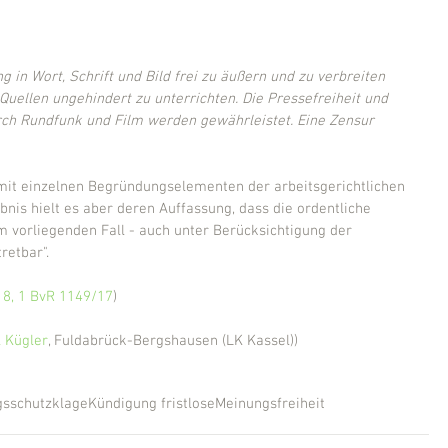
g in Wort, Schrift und Bild frei zu äußern und zu verbreiten 
Quellen ungehindert zu unterrichten. Die Pressefreiheit und 
urch Rundfunk und Film werden gewährleistet. Eine Zensur 
 mit einzelnen Begründungselementen der arbeitsgerichtlichen 
nis hielt es aber deren Auffassung, dass die ordentliche 
im vorliegenden Fall - auch unter Berücksichtigung der 
retbar".
18, 1 BvR 1149/17
)
 Kügler
, Fuldabrück-Bergshausen (LK Kassel))
sschutzklage
Kündigung fristlose
Meinungsfreiheit