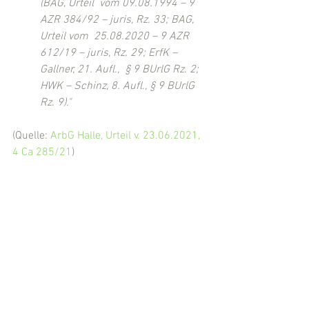
(BAG, Urteil  vom 09.08.1994 – 9 
AZR 384/92 – juris, Rz. 33; BAG, 
Urteil vom  25.08.2020 – 9 AZR 
612/19 – juris, Rz. 29; ErfK – 
Gallner, 21. Aufl.,  § 9 BUrlG Rz. 2; 
HWK – Schinz, 8. Aufl., § 9 BUrlG 
Rz. 9)."
(Quelle: 
ArbG Halle, Urteil v. 23.06.2021, 
4 Ca 285/21
)
(Eingestellt von 
Rechtsanwalt Michael 
Kügler
, Kassel)
Arbeitsrecht
Corona
Kommentare