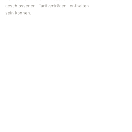
geschlossenen Tarifverträgen enthalten 
sein können.
(Quelle: BAG, Urteil v. 20.08.2024, 3 AZR 
286/23; 
Pressemitteilung Nr 21/24
)
(Eingestellt von 
Rechtsanwalt MIchael 
Kügler
, Kassel)
Arbeitsrecht
Kommentare
Dieser Beitrag kann nicht mehr
kommentiert werden. Bitte den
Website-Eigentümer für weitere
Infos kontaktieren.