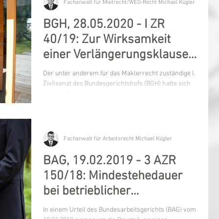
Fachanwalt für Mietrecht/WEG-Recht Michael Kügler
BGH, 28.05.2020 - I ZR
40/19: Zur Wirksamkeit
einer Verlängerungsklausel
im Maklervertrag
Der unter anderem für das Maklerrecht zuständige I.
Zivilsenat des Bundesgerichtshofs (BGH) hatte sich
in einer Entscheidung vom...
Fachanwalt für Arbeitsrecht Michael Kügler
BAG, 19.02.2019 - 3 AZR
150/18: Mindestehedauer
bei betrieblicher
Altersversorgung
In einem Urteil des Bundesarbeitsgerichts (BAG) vom