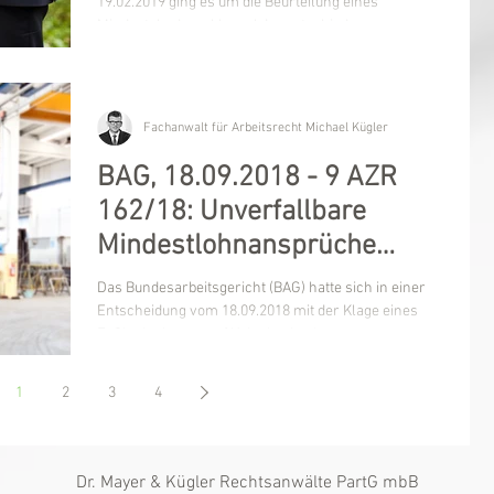
19.02.2019 ging es um die Beurteilung eines
Mindestehedauerklausel. Im entschiedenen...
Fachanwalt für Arbeitsrecht Michael Kügler
BAG, 18.09.2018 - 9 AZR
162/18: Unverfallbare
Mindestlohnansprüche
versus Verfallklausel
Das Bundesarbeitsgericht (BAG) hatte sich in einer
Entscheidung vom 18.09.2018 mit der Klage eines
Fußbodenlegers auf Urlaubsabgeltung...
1
2
3
4
Dr. Mayer & Kügler Rechtsanwälte PartG mbB