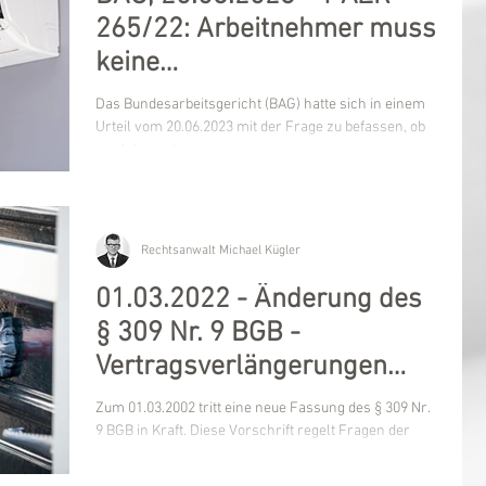
265/22: Arbeitnehmer muss
keine
Personalvermittlungsprovisi
Das Bundesarbeitsgericht (BAG) hatte sich in einem
on erstatten
Urteil vom 20.06.2023 mit der Frage zu befassen, ob
ein Arbeitnehmer durch eine...
Rechtsanwalt Michael Kügler
01.03.2022 - Änderung des
§ 309 Nr. 9 BGB -
Vertragsverlängerungen
durch AGB künftig enger
Zum 01.03.2002 tritt eine neue Fassung des § 309 Nr.
begrenzt
9 BGB in Kraft. Diese Vorschrift regelt Fragen der
Wirksamkeit von bestimmten...