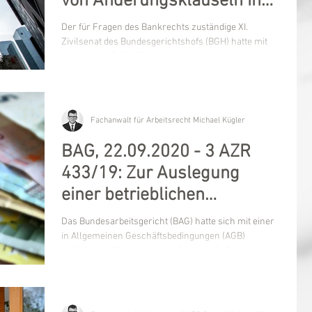
von Änderungsklauseln in
Banken-AGB
Der für Fragen des Bankrechts zuständige XI.
Zivilsenat des Bundesgerichtshofs (BGH) hatte mit
Urteil vom 27.04.2021 darüber zu...
Fachanwalt für Arbeitsrecht Michael Kügler
BAG, 22.09.2020 - 3 AZR
433/19: Zur Auslegung
einer betrieblichen
Versorgungsordnung (AGB)
Das Bundesarbeitsgericht (BAG) hatte sich mit einer
in Allgemeinen Geschäftsbedingungen (AGB)
enthaltenen Versorgungsordnung zu befassen,...