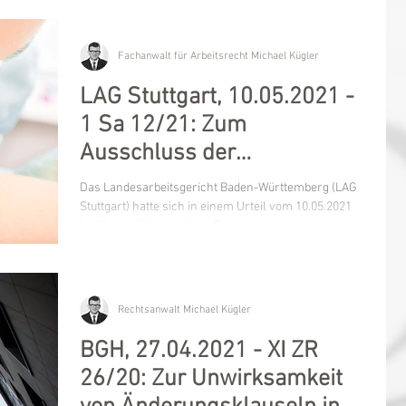
Fachanwalt für Arbeitsrecht Michael Kügler
LAG Stuttgart, 10.05.2021 -
1 Sa 12/21: Zum
Ausschluss der
ordentlichen Kündigung für
Das Landesarbeitsgericht Baden-Württemberg (LAG
37 Monate
Stuttgart) hatte sich in einem Urteil vom 10.05.2021
im Wesentlichen mit der Frage zu...
Rechtsanwalt Michael Kügler
BGH, 27.04.2021 - XI ZR
26/20: Zur Unwirksamkeit