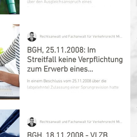
über den Ausgleichsanspruch eines
Tankstellenhalters zu entscheiden. Dieser hatte
einen...
Rechtsanwalt und Fachanwalt für Verkehrsrecht Michael Kügler
BGH, 25.11.2008: Im
Streitfall keine Verpflichtung
zum Erwerb eines
regelbesteuerten
In einem Beschluss vom 25.11.2008 über die
Ersatzfahrzeugs
(abgelehnte) Zulassung einer Sprungrevision hatte
der Bundesgerichtshof (BGH) Gelegenheit,...
Rechtsanwalt und Fachanwalt für Verkehrsrecht Michael Kügler
BGH, 18.11.2008 - VI ZB