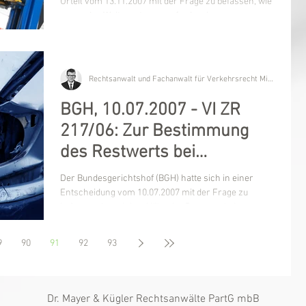
Unfallfahrzeugs
Urteil vom 13.11.2007 mit der Frage zu befassen, wie
es um das Weiternutzungserfordernis...
Rechtsanwalt und Fachanwalt für Verkehrsrecht Michael Kügler
BGH, 10.07.2007 - VI ZR
217/06: Zur Bestimmung
des Restwerts bei
Weiternutzung des
Der Bundesgerichtshof (BGH) hatte sich in einer
Unfallfahrzeugs
Entscheidung vom 10.07.2007 mit der Frage zu
befassen, in welcher Höhe der Restwert bei...
9
90
91
92
93
Dr. Mayer & Kügler Rechtsanwälte PartG mbB