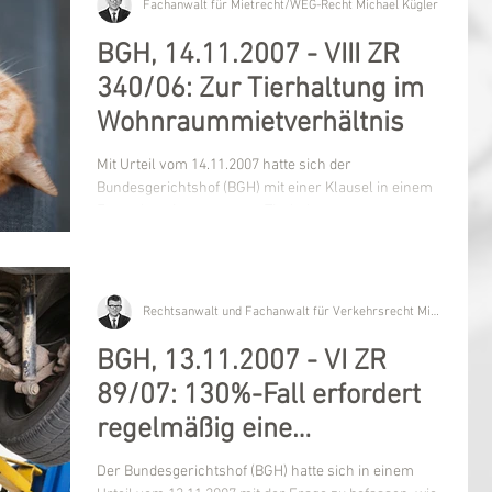
Fachanwalt für Mietrecht/WEG-Recht Michael Kügler
BGH, 14.11.2007 - VIII ZR
340/06: Zur Tierhaltung im
Wohnraummietverhältnis
Mit Urteil vom 14.11.2007 hatte sich der
Bundesgerichtshof (BGH) mit einer Klausel in einem
Formularmietvertrag zur Tierhaltung zu...
Rechtsanwalt und Fachanwalt für Verkehrsrecht Michael Kügler
BGH, 13.11.2007 - VI ZR
89/07: 130%-Fall erfordert
regelmäßig eine
Weiternutzung des
Der Bundesgerichtshof (BGH) hatte sich in einem