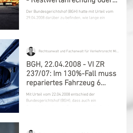
- Restwertanrechung oder
Weiternutzung?
Der Bundesgerichtshof (BGH) hatte mit Urteil vom
29.04.2008 darüber zu befinden, wie lange ein
Unfallgeschädigter im Falle fiktiver...
Rechtsanwalt und Fachanwalt für Verkehrsrecht Michael Kügler
BGH, 22.04.2008 - VI ZR
237/07: Im 130%-Fall muss
repariertes Fahrzeug 6
Monate genutzt werden
Mit Urteil vom 22.04.2008 entschied der
Bundesgerichtshof (BGH), dass auch ein
Geschädigter, der sein Fahrzeug vollständig ud
fachgerecht...