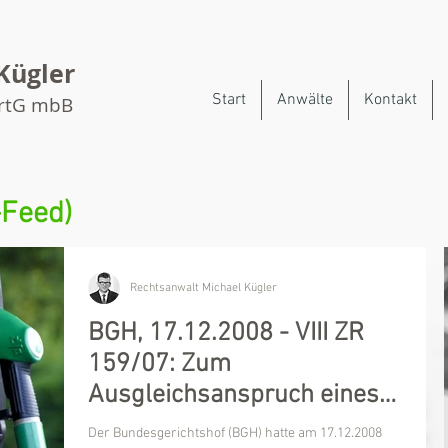
Kügler
Start
Anwälte
Kontakt
artG mbB
-Feed)
Rechtsanwalt Michael Kügler
BGH, 17.12.2008 - VIII ZR
159/07: Zum
Ausgleichsanspruch eines
Tankstellenhalters
Der Bundesgerichtshof (BGH) hatte am 17.12.2008