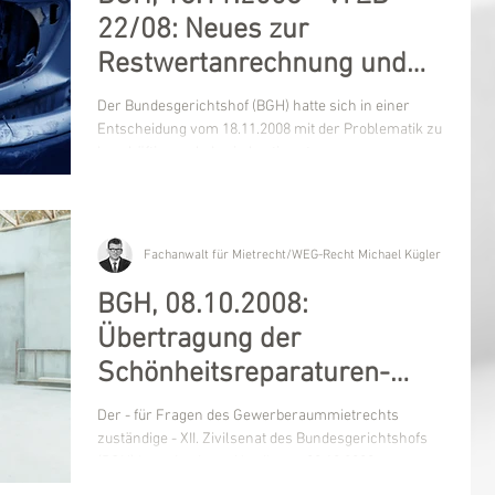
22/08: Neues zur
Restwertanrechnung und
Weiternutzung von sechs
Der Bundesgerichtshof (BGH) hatte sich in einer
Monaten
Entscheidung vom 18.11.2008 mit der Problematik zu
beschäftigen, ob das in bestimmten...
Fachanwalt für Mietrecht/WEG-Recht Michael Kügler
BGH, 08.10.2008:
Übertragung der
Schönheitsreparaturen-
Rechtsprechung
Der - für Fragen des Gewerberaummietrechts
(Wohnraum) auf
zuständige - XII. Zivilsenat des Bundesgerichtshofs
(BGH) hatte in einem Urteil vom 08.10.2008...
Gewerberaum