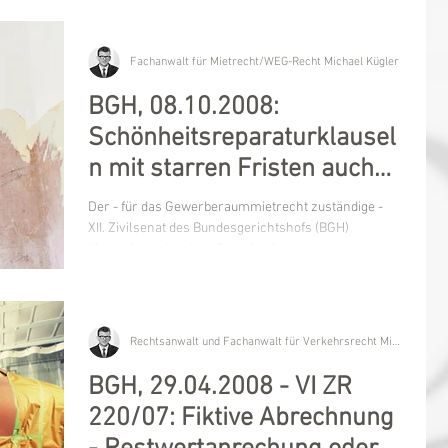
Fachanwalt für Mietrecht/WEG-Recht Michael Kügler
BGH, 08.10.2008:
Schönheitsreparaturklausel
n mit starren Fristen auch
bei Gewerberaummiete
Der - für das Gewerberaummietrecht zuständige -
unwirksam
XII. Zivilsenat des Bundesgerichtshofs (BGH)
übernahm mit seiner Entscheidung vom...
Rechtsanwalt und Fachanwalt für Verkehrsrecht Michael Kügler
BGH, 29.04.2008 - VI ZR
220/07: Fiktive Abrechnung