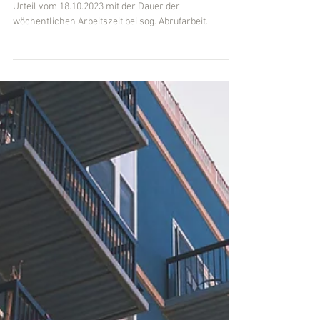
Fachanwalt für Arbeitsrecht Michael Kügler
BAG, 18.10.2023 - 5 AZR
22/23: Zur Dauer der
wöchentlichen Arbeitszeit
bei Abrufarbeit
Das Bundesarbeitsgericht (BAG) hatte sich in einem
Urteil vom 18.10.2023 mit der Dauer der
wöchentlichen Arbeitszeit bei sog. Abrufarbeit...