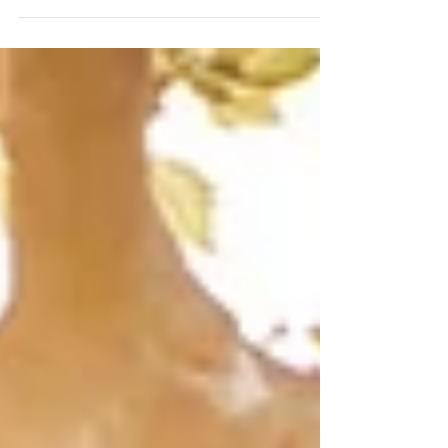
kann dies in bestimmten gesetzlich näher geregelten
Fällen eine sog. Massenentlassung (vgl. §§ 17 ff.
KSchG) darstellen. Der Arbeitgeber ist dann
verpflichtet, bestimmte zusätzliche Vorgaben
einzuhalten, etwa Konsultation des Betriebsrats und
Informatiuon der Bundesagentur für Arbeit. Bei der
Einhaltung dieser Vorgaben kann es - wie immer im
Leben - zu Fehlern kommen. Aus Sicht eine