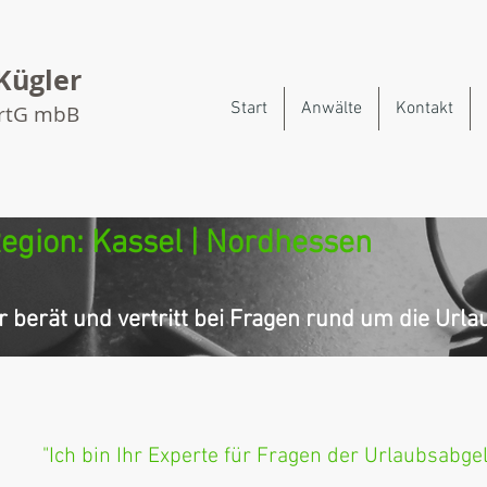
Kügler
Start
Anwälte
Kontakt
artG mbB
egion: Kassel | Nordhessen
 berät und vertritt bei Fragen rund um die Url
"Ich bin Ihr Experte für Fragen der Urlaubsabge