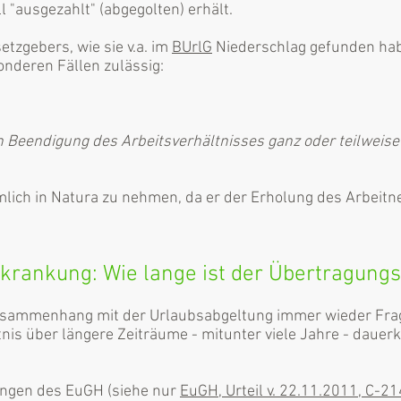
 "ausgezahlt" (abgegolten) erhält.
tzgebers, wie sie v.a. im
BUrlG
Niederschlag gefunden habe
onderen Fällen zulässig:
n Beendigung des Arbeitsverhältnisses ganz oder teilweis
mlich in Natura zu nehmen, da er der Erholung des Arbeitn
krankung: Wie lange ist der Übertragung
 Zusammenhang mit der Urlaubsabgeltung immer wieder Fra
nis über längere Zeiträume - mitunter viele Jahre - daue
ngen des EuGH (siehe nur
EuGH, Urteil v. 22.11.2011, C-2