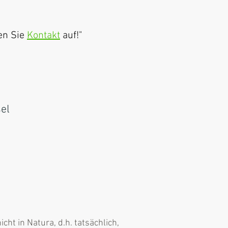
men
Sie
Kontakt
auf!
"
sel
ht in Natura, d.h. tatsächlich,