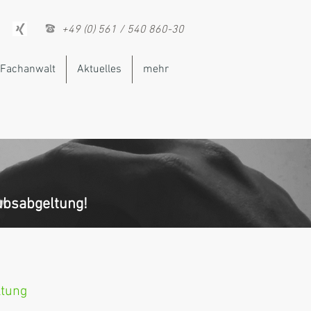
+49 (0) 561 / 540 860-30
Fachanwalt
Aktuelles
mehr
aubsabgeltung!
ltung